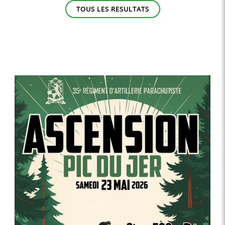
TOUS LES RESULTATS