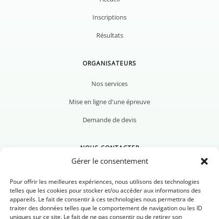
Inscriptions
Résultats
ORGANISATEURS
Nos services
Mise en ligne d'une épreuve
Demande de devis
NOUS CONTACTER
Gérer le consentement
Pour offrir les meilleures expériences, nous utilisons des technologies
telles que les cookies pour stocker et/ou accéder aux informations des
appareils. Le fait de consentir à ces technologies nous permettra de
Nous contacter
traiter des données telles que le comportement de navigation ou les ID
uniques sur ce site. Le fait de ne pas consentir ou de retirer son