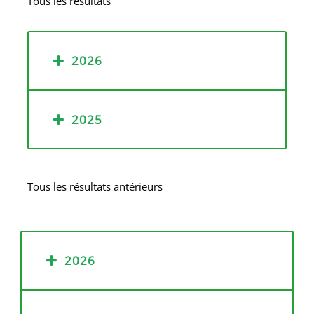
Tous les résultats
2026
2025
Tous les résultats antérieurs
2026