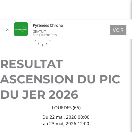
Aller
Pyrénées Chrono
✕
VOIR
au
GRATUIT
Sur Google Play
contenu
RESULTAT
ASCENSION DU PIC
DU JER 2026
LOURDES (65)
Du
22 mai, 2026 00:00
au
23 mai, 2026 12:00