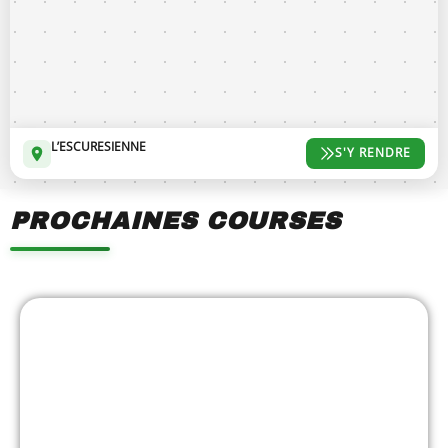
et commerçants locaux.
⚠️ Les frais de gestion liés à l’inscription en ligne sont
appliqués directement par la plateforme Pyrénées
Chrono et ne sont pas reversés à l’organisateur.
Pour toute question, n’hésitez pas à nous contacter au 06
82 70 97 48.
L’ESCURESIENNE
S'Y RENDRE
PROCHAINES COURSES
Showing
Slide
1
of
7