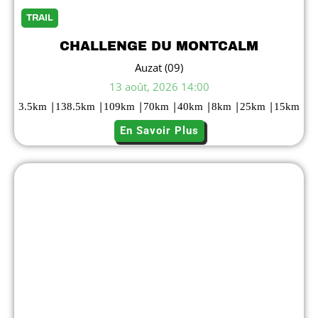
TRAIL
CHALLENGE DU MONTCALM
Auzat (09)
13 août, 2026 14:00
|
|
|
|
|
|
|
3.5
km
138.5
km
109
km
70
km
40
km
8
km
25
km
15
km
En Savoir Plus