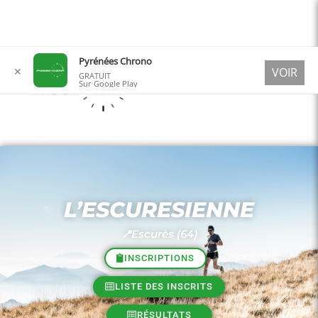
Aller
Pyrénées Chrono
✕
VOIR
au
GRATUIT
Sur Google Play
contenu
L’ESCURESIENNE
📍Escurès (64)
INSCRIPTIONS
LISTE DES INSCRITS
RÉSULTATS