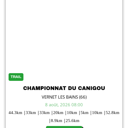
TRAIL
CHAMPIONNAT DU CANIGOU
VERNET LES BAINS (66)
8 août, 2026 08:00
|
|
|
|
|
|
|
44.3
km
33
km
33
km
20
km
10
km
5
km
10
km
52.8
km
|
|
8.9
km
25.6
km