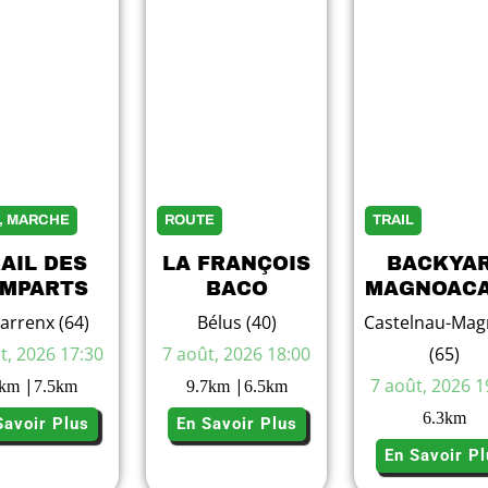
L, MARCHE
ROUTE
TRAIL
AIL DES
LA FRANÇOIS
BACKYA
MPARTS
BACO
MAGNOACA
arrenx (64)
Bélus (40)
Castelnau-Mag
t, 2026 17:30
7 août, 2026 18:00
(65)
|
|
7 août, 2026 1
km
7.5
km
9.7
km
6.5
km
6.3
km
Savoir Plus
En Savoir Plus
En Savoir Pl