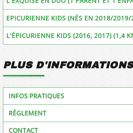
L'EXQUISE EN DUO (1 PARENT ET 1 ENFA
EPICURIENNE KIDS (NÉS EN 2018/2019/2
L'ÉPICURIENNE KIDS (2016, 2017) (1,4 
PLUS D'INFORMATION
INFOS PRATIQUES
RÈGLEMENT
Retrait des dossards : Récupérez-les depuis la veille après-m
Run le week-end auparavant.
N’oubliez pas : Emportez au moins un demi-litre d’eau, il peu
CONTACT
Disponible ICI