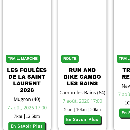
7
TRAIL, MARCHE
ROUTE
TRAI
LES FOULÉES
RUN AND
TR
DE LA SAINT
BIKE CAMBO
RE
LAURENT
LES BAINS
Nav
2026
Cambo-les-Bains (64)
7 aoû
Mugron (40)
7 août, 2026 17:00
10
7 août, 2026 17:00
|
|
5
km
10
km
20
km
En 
|
7
km
12.5
km
En Savoir Plus
En Savoir Plus