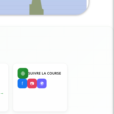
🌐
SUIVRE LA COURSE
f
📷
🌍