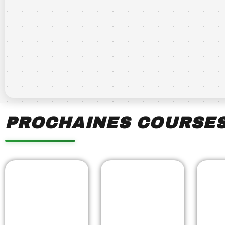
PROCHAINES COURSE
Showing
Slide
1
of