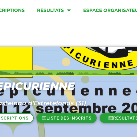
CRIPTIONS
RÉSULTATS
ESPACE ORGANISATE
’EPICURIENNE
stelnau d'Estretefonds (31)
NSCRIPTIONS
LISTE DES INSCRITS
RÉSULTAT