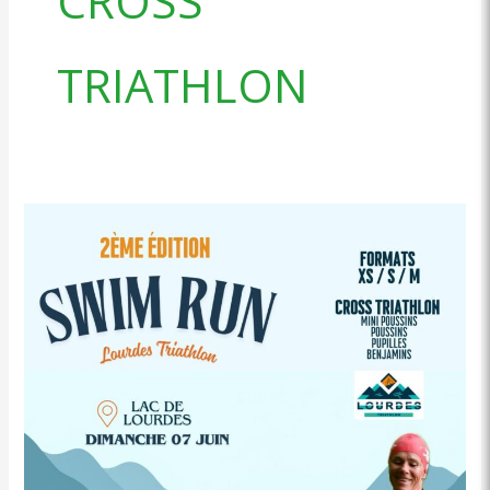
CROSS
TRIATHLON
Résultats
Swimrun
et
Cross
Triathlon
de
Lourdes
2026