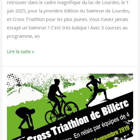
retrouver dans le cadre magnifique du lac de Lourdes, le 1
juin 2025, pour la première édition du Swimrun de Lourdes,
et Cross Triathlon pour les plus jeunes. Vous n’avez jamais
essayé un Swimrun ? C’est très ludique ! Avec 3 courses au
programme, en
Lire la suite »
Résultats
Cross
Triathlon
de
Billère
2019