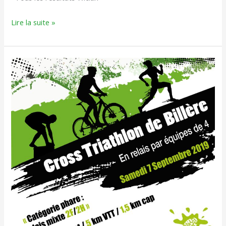
Lire la suite »
Cross
Triathlon
de
Billère