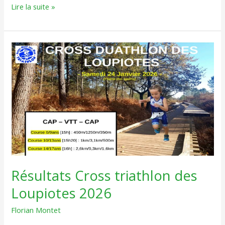
Lire la suite »
Résultats
Cross
triathlon
des
Loupiotes
2026
Résultats Cross triathlon des
Loupiotes 2026
Florian Montet