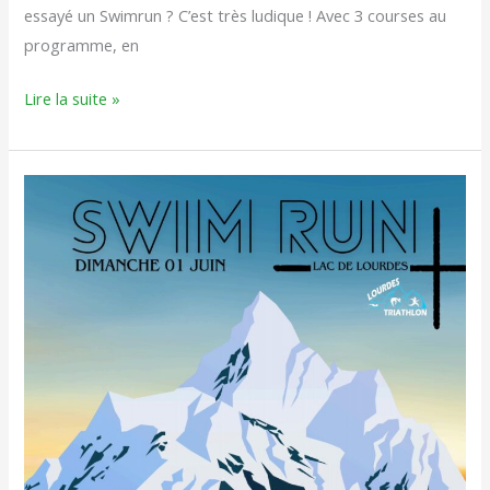
essayé un Swimrun ? C’est très ludique ! Avec 3 courses au
programme, en
Lire la suite »
Résultats
Swimrun
et
Cross
Triathlon
de
Lourdes
2025