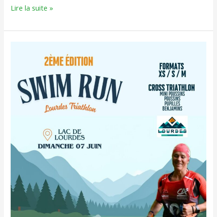
Lire la suite »
Swimrun
et
Cross
Triathlon
de
Lourdes